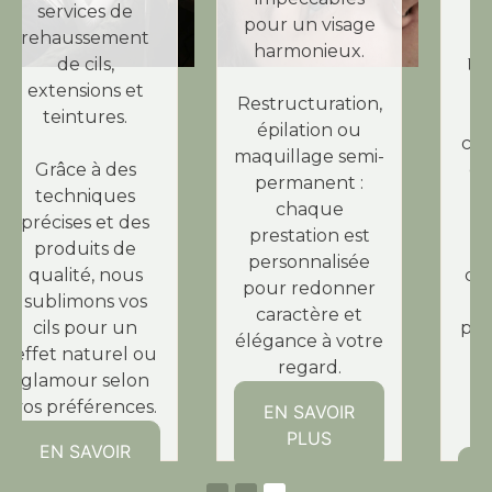
prestations
pour un visage
dédiées à la
harmonieux.
.
beauté des ongles
Restructuration,
Manucures
épilation ou
classiques, poses
maquillage semi-
de vernis semi-
permanent :
permanent ou
chaque
créations
prestation est
artistiques,
personnalisée
chaque soin est
pour redonner
personnalisé
caractère et
pour répondre à
élégance à votre
vos goûts et
regard.
sublimer vos
ongles avec
EN SAVOIR
élégance.
PLUS
EN SAVOIR