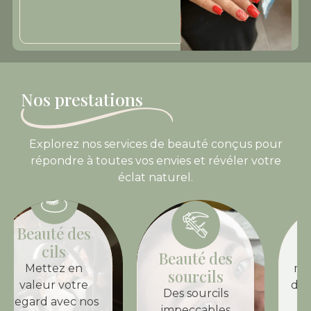
Nos prestations
Explorez nos services de beauté conçus pour
répondre à toutes vos envies et révéler votre
éclat naturel.
Beauté des
ongles
La beauté des
Beauté des
mains passe par
sourcils
des soins raffinés
Des sourcils
avec nos
impeccables